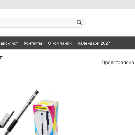
айс-лист
Контакты
О компании
Календари 2027
F”
Представлено 
Добавить
в список
желаний