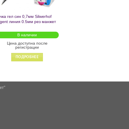
чка гел син 0,7мм Silwerhof
gent линия 0.5мм рез манжет
079)
В наличии
Цена доступна после
регистрации
ПОДРОБНЕЕ
ет"