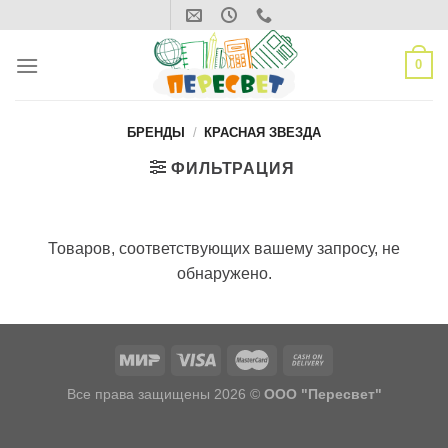
Skip
to
content
0
БРЕНДЫ
/
КРАСНАЯ ЗВЕЗДА
ФИЛЬТРАЦИЯ
Товаров, соответствующих вашему запросу, не
обнаружено.
Все права защищены 2026 ©
ООО "Пересвет"