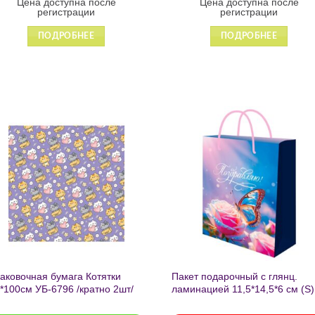
Цена доступна после
Цена доступна после
регистрации
регистрации
ПОДРОБНЕЕ
ПОДРОБНЕЕ
Добавить
Добавит
в список
в список
желаний
желаний
аковочная бумага Котятки
Пакет подарочный с глянц.
*100см УБ-6796 /кратно 2шт/
ламинацией 11,5*14,5*6 см (S)
Бабочка ППК-2727