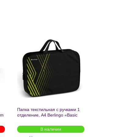
ь
Добавить
в список
желаний
Папка текстильная с ручками 1
am
отделение, А4 Berlingo «Basic
green», 350*265*75мм, текстиль,
на молнии2601
В наличии