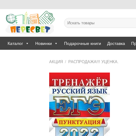
Skip
to
content
Искать:
Каталог
Новинки
Подарочные книги
Доставка
Пр
АКЦИЯ
/
РАСПРОДАЖА!!! УЦЕНКА.