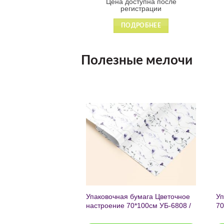
оступна после
Цена доступна после
гистрации
регистрации
ДРОБНЕЕ
ПОДРОБНЕЕ
Полезные мелочи
Добавить
Добавить
в список
в список
желаний
желаний
чный с мат.лам.
Упаковочная бумага Цветочное
Уп
ML) Торт со
настроение 70*100см УБ-6808 /
70
г (собс.разр.)
кратно 2шт/