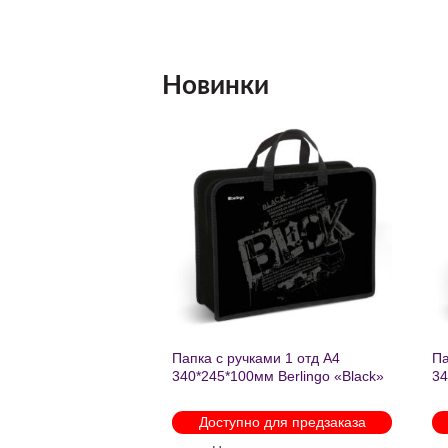
Новинки
Добавить
Добавить
в список
в список
желаний
желаний
нешкольных занятий
Папка с ручками 1 отд А4
Па
есте к победе
340*245*100мм Berlingo «Black»
34
ень регулируемый
пластик на молнии1246
th
арабинами
мо
 для предзаказа
Доступно для предзаказа
 88931