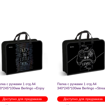
Добавить
Добавит
в список
в список
желаний
желаний
пка с ручками 1 отд А4
Папка с ручками 1 отд А4
0*245*100мм Berlingo «Enjoy
340*245*100мм Berlingo «Stre
e little things» пластик на
rider» пластик на молнии 1207
лнии 1215
Доступно для предзаказа
Доступно для предзаказа