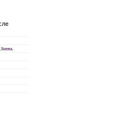
сле
 Уценка.