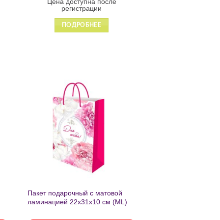
Цена доступна после
регистрации
ПОДРОБНЕЕ
ь
Добавить
в список
желаний
Пакет подарочный с матовой
ламинацией 22х31х10 см (ML)
Пышные пионы 190г ППК-2759