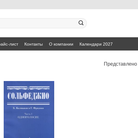
айс-лист
Контакты
О компании
Календари 2027
Представлено 
Добавить
в список
желаний