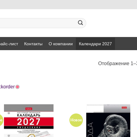
айс-лист
Контакты
О компании
Календари 2027
Отображение 1–3
ckorder
ое
Новое
Добавить
Добавит
в список
в список
желаний
желаний