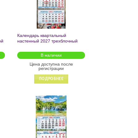
Календарь квартальный
ой
настенный 2027 трехблочный
«Ягодная фантазия» 195*465
КМ-15-27
В наличии
Цена доступна после
регистрации
ПОДРОБНЕЕ
ь
Добавить
в список
желаний