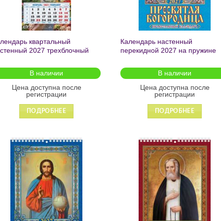
лендарь квартальный
Календарь настенный
стенный 2027 трехблочный
перекидной 2027 на пружине
риморский пейзаж»310*680
«Пресвятая
05-27
Богородица.Православный
В наличии
В наличии
календарь» 170*250 1027012
Цена доступна после
Цена доступна после
регистрации
регистрации
ПОДРОБНЕЕ
ПОДРОБНЕЕ
Добавить
Добавит
в список
в список
желаний
желаний