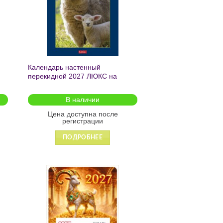
Календарь настенный
перекидной 2027 ЛЮКС на
гребне с ригелем Знак
Года_мамы и малыши- в
В наличии
инд.упак.с европодвесом
30х45см 095798
Цена доступна после
регистрации
ПОДРОБНЕЕ
ь
Добавить
в список
желаний