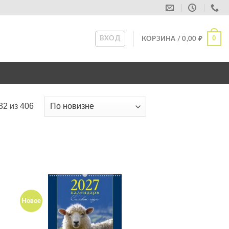
0
ВХОД
КОРЗИНА /
0,00
₽
2 из 406
Новое
ь
Добавить
в список
желаний