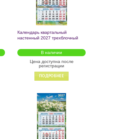
Календарь квартальный
настенный 2027 трехблочный
4-
«Солнечный водопад» 310*680
КБ-07-27
В наличии
Цена доступна после
регистрации
ПОДРОБНЕЕ
ь
Добавить
в список
желаний