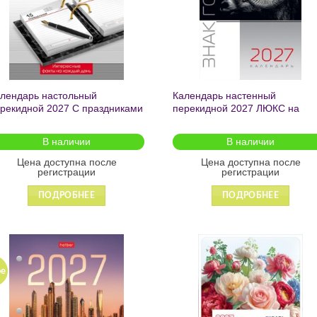
лендарь настольный
Календарь настенный
рекидной 2027 С праздниками
перекидной 2027 ЛЮКС на
0л А6ф 2-х цв. блок на 2027г с
гребне с ригелем Знак Года в
тересными фактами в
инд.упак.с европодвесом
В наличии
В наличии
див.упак. 096058
30х45см 095799
Цена доступна после
Цена доступна после
регистрации
регистрации
ПОДРОБНЕЕ
ПОДРОБНЕЕ
ое
Добавить
Добавит
в список
в список
желаний
желаний