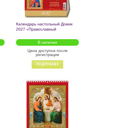
Календарь настольный Домик
2027 «Православный
календарь.Что вкушать в
праздники и постные дни»
В наличии
200*140 0927011
Цена доступна после
регистрации
ПОДРОБНЕЕ
ь
Добавить
в список
желаний