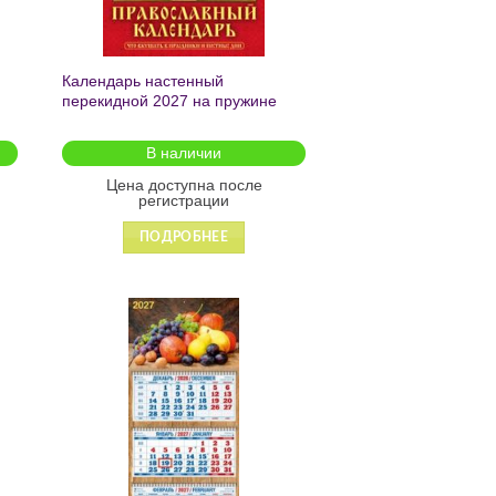
Календарь настенный
перекидной 2027 на пружине
«Православный календарь.Что
вкушать в праздникии постные
В наличии
дни» 170*250 1027011
Цена доступна после
регистрации
ПОДРОБНЕЕ
ь
Добавить
в список
желаний