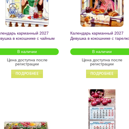
лендарь карманный 2027
Календарь карманный 2027
вушка в кокошнике с чайным
Девушка в кокошнике с тарелк
рвизом и голубем 2840
оладушек и собакой 2842
В наличии
В наличии
Цена доступна после
Цена доступна после
регистрации
регистрации
ПОДРОБНЕЕ
ПОДРОБНЕЕ
Добавить
Добавит
в список
в список
желаний
желаний