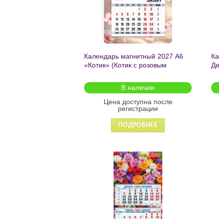
Календарь магнитный 2027 А6
Ка
«Котик» (Котик с розовым
Де
бантиком) 1064
се
В наличии
Цена доступна после
регистрации
ПОДРОБНЕЕ
Добавить
в список
желаний