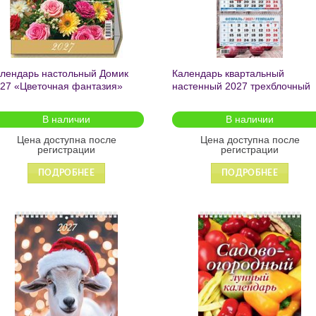
лендарь настольный Домик
Календарь квартальный
27 «Цветочная фантазия»
настенный 2027 трехблочный
0*140 0927013
«Спелая вишня» 195*465 КМ-1
27
В наличии
В наличии
Цена доступна после
Цена доступна после
регистрации
регистрации
ПОДРОБНЕЕ
ПОДРОБНЕЕ
Добавить
Добавит
в список
в список
желаний
желаний