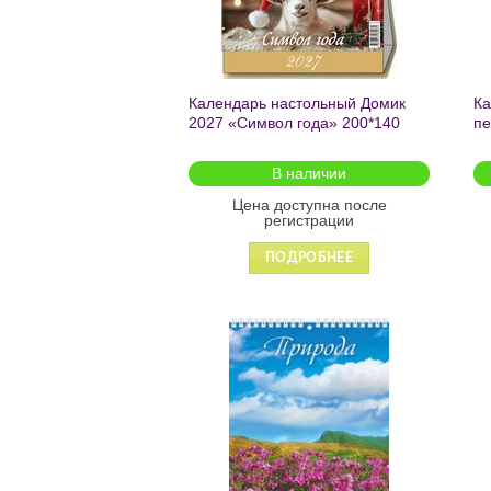
Календарь настольный Домик
Ка
2027 «Символ года» 200*140
пе
0927004
«С
В наличии
Цена доступна после
регистрации
ПОДРОБНЕЕ
Добавить
в список
желаний