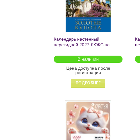
Календарь настенный
Ка
перекидной 2027 ЛЮКС на
пе
гребне с ригелем Золотые
16
купола С православными
ин
В наличии
постами и праздниками в
инд.упак. 30х45см 095801
Цена доступна после
регистрации
ПОДРОБНЕЕ
Добавить
в список
желаний