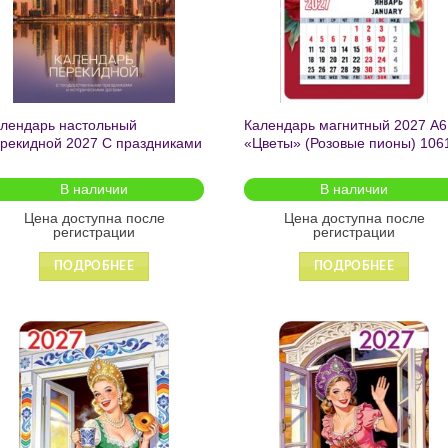
лендарь настольный
Календарь магнитный 2027 А6
рекидной 2027 С праздниками
«Цветы» (Розовые пионы) 106
0л А6 2-х цв. блок в
див.упак. 096059
В наличии
В наличии
Цена доступна после
Цена доступна после
регистрации
регистрации
ПОДРОБНЕЕ
ПОДРОБНЕЕ
Добавить
Добавит
в список
в список
желаний
желаний