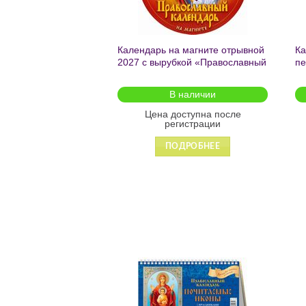
Календарь на магните отрывной
Ка
2027 с вырубкой «Православный
пе
календарь» 140*148 3627002
«П
мо
В наличии
Цена доступна после
регистрации
ПОДРОБНЕЕ
Добавить
в список
желаний