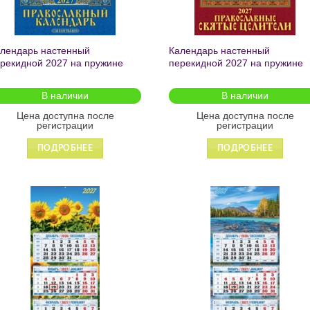
лендарь настенный
Календарь настенный
рекидной 2027 на пружине
перекидной 2027 на пружине
равославный календарь с
«Православные святые
литвами» 170*250 1027010
целители» 170*250 1027009
В наличии
В наличии
Цена доступна после
Цена доступна после
регистрации
регистрации
ПОДРОБНЕЕ
ПОДРОБНЕЕ
Добавить
Добавит
в список
в список
желаний
желаний