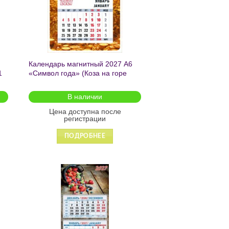
Календарь магнитный 2027 А6
1
«Символ года» (Коза на горе
золота) 1067
В наличии
Цена доступна после
регистрации
ПОДРОБНЕЕ
ь
Добавить
в список
желаний