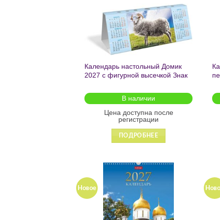
Календарь настольный Домик
Ка
2027 с фигурной высечкой Знак
пе
Года 095821
32
ин
В наличии
ин
Цена доступна после
регистрации
ПОДРОБНЕЕ
Новое
Нов
Добавить
в список
желаний