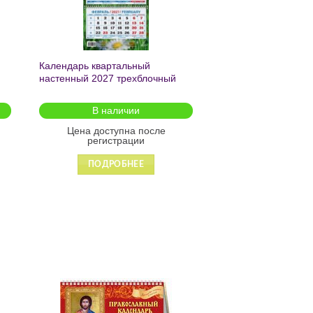
Календарь квартальный
настенный 2027 трехблочный
«Ромашки в поле» 195*465
КМ13-27
В наличии
Цена доступна после
регистрации
ПОДРОБНЕЕ
ь
Добавить
в список
желаний