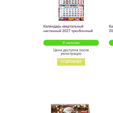
Календарь квартальный
Ка
настенный 2027 трехблочный
20
«Цветочная фантазия» 310*680
20
КБ-10-27
В наличии
Цена доступна после
регистрации
ПОДРОБНЕЕ
Добавить
в список
желаний