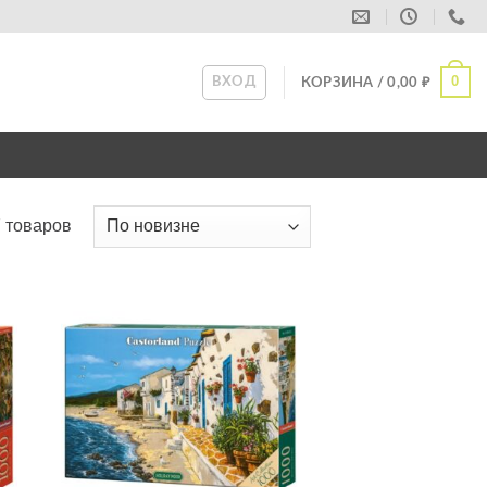
0
ВХОД
КОРЗИНА /
0,00
₽
 товаров
ь
Добавить
в список
желаний