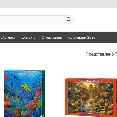
айс-лист
Контакты
О компании
Календари 2027
Представлено 7
Добавить
Добавит
в список
в список
желаний
желаний