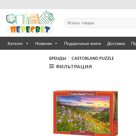
Skip
to
content
Искать:
Каталог
Новинки
Подарочные книги
Доставка
Пр
/
БРЕНДЫ
CASTORLAND PUZZLE
ФИЛЬТРАЦИЯ
Добавить
в список
желаний