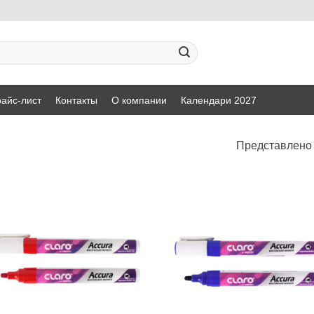
айс-лист
Контакты
О компании
Календари 2027
Представлено 
Добавить
Добавит
в список
в список
желаний
желаний