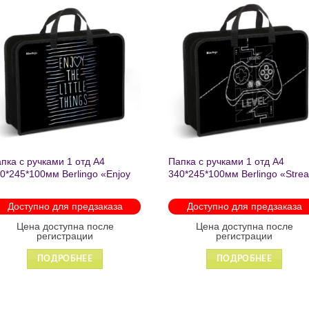
Добавить
Добавит
в список
в список
желаний
желаний
пка с ручками 1 отд А4
Папка с ручками 1 отд А4
0*245*100мм Berlingo «Enjoy
340*245*100мм Berlingo «Stre
e little things» пластик на
rider» пластик на молнии 1207
лнии 1215
Доступно для предзаказа
Доступно для предзаказа
Цена доступна после
Цена доступна после
регистрации
регистрации
ПОДРОБНЕЕ
ПОДРОБНЕЕ