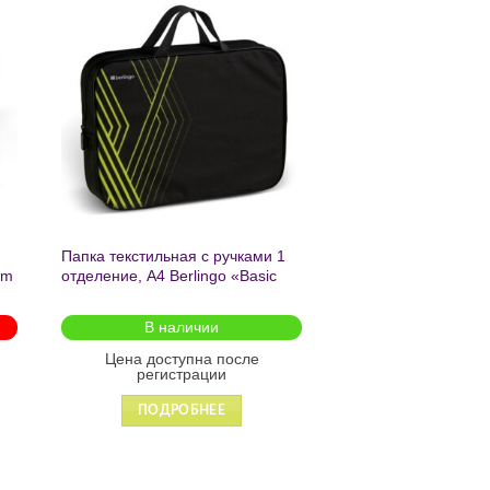
ь
Добавить
в список
желаний
Папка текстильная с ручками 1
am
отделение, А4 Berlingo «Basic
green», 350*265*75мм, текстиль,
на молнии2601
В наличии
Цена доступна после
регистрации
ПОДРОБНЕЕ