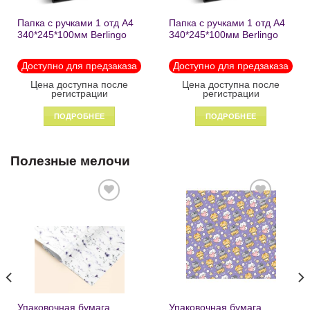
Папка с ручками 1 отд А4
Папка с ручками 1 отд А4
340*245*100мм Berlingo
340*245*100мм Berlingo
«Black» пластик на
«Enjoy the little things»
молнии1246
пластик на молнии 1215
Доступно для предзаказа
Доступно для предзаказа
Цена доступна после
Цена доступна после
регистрации
регистрации
ПОДРОБНЕЕ
ПОДРОБНЕЕ
Полезные мелочи
Добавить
Добавить
в список
в список
желаний
желаний
Упаковочная бумага
Упаковочная бумага