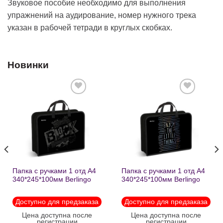
Звуковое пособие необходимо для выполнения
упражнений на аудирование, номер нужного трека
указан в рабочей тетради в круглых скобках.
Новинки
Добавить
Добавить
в список
в список
желаний
желаний
Папка с ручками 1 отд А4
Папка с ручками 1 отд А4
340*245*100мм Berlingo
340*245*100мм Berlingo
«Black» пластик на
«Enjoy the little things»
молнии1246
пластик на молнии 1215
Доступно для предзаказа
Доступно для предзаказа
Цена доступна после
Цена доступна после
регистрации
регистрации