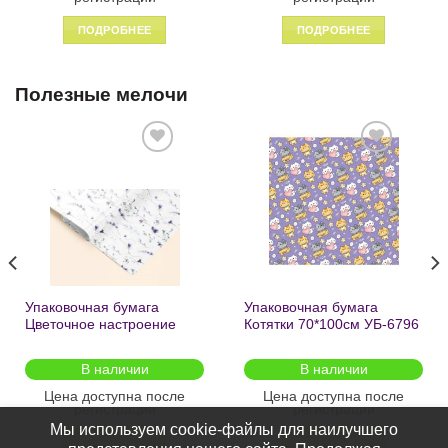
ПОДРОБНЕЕ
ПОДРОБНЕЕ
Полезные мелочи
Добавить
Добавить
в список
в список
желаний
желаний
Упаковочная бумага
Упаковочная бумага
Цветочное настроение
Котятки 70*100см УБ-6796
70*100см УБ-6808 /кратно
/кратно 2шт/
2шт/
В наличии
В наличии
Цена доступна после
Цена доступна после
регистрации
регистрации
Мы используем cookie-файлы для наилучшего
ПОДРОБНЕЕ
ПОДРОБНЕЕ