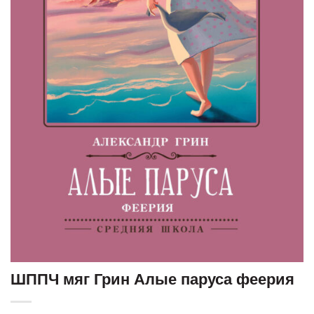
ШППЧ мяг Грин Алые паруса феерия