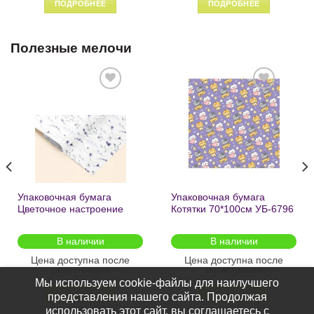
ПОДРОБНЕЕ
ПОДРОБНЕЕ
Полезные мелочи
Добавить
Добавить
в список
в список
желаний
желаний
Упаковочная бумага
Упаковочная бумага
Цветочное настроение
Котятки 70*100см УБ-6796
70*100см УБ-6808 /кратно
/кратно 2шт/
2шт/
В наличии
В наличии
Цена доступна после
Цена доступна после
регистрации
регистрации
Мы используем cookie-файлы для наилучшего
ПОДРОБНЕЕ
ПОДРОБНЕЕ
представления нашего сайта. Продолжая
использовать этот сайт, вы соглашаетесь с