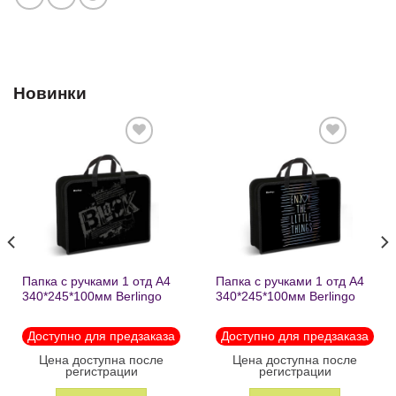
Новинки
Добавить
Добавить
в список
в список
желаний
желаний
Папка с ручками 1 отд А4
Папка с ручками 1 отд А4
340*245*100мм Berlingo
340*245*100мм Berlingo
«Black» пластик на
«Enjoy the little things»
молнии1246
пластик на молнии 1215
Доступно для предзаказа
Доступно для предзаказа
Цена доступна после
Цена доступна после
регистрации
регистрации