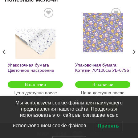
Добавить
Добавить
в список
в список
желаний
желаний
Упаковочная бумага
Упаковочная бумага
Цветочное настроение
Котятки 70*100см УБ-6796
70*100см УБ-6808 /кратно
/кратно 2шт/
2шт/
В наличии
В наличии
Цена доступна после
Цена доступна после
регистрации
регистрации
Мы используем cookie-файлы для наилучшего
ПОДРОБНЕЕ
ПОДРОБНЕЕ
представления нашего сайта. Продолжая
использовать этот сайт, вы соглашаетесь с
использованием cookie-файлов.
Принять