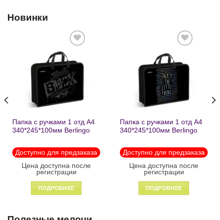
Новинки
Добавить
Добавить
в список
в список
желаний
желаний
Папка с ручками 1 отд А4
Папка с ручками 1 отд А4
340*245*100мм Berlingo
340*245*100мм Berlingo
«Black» пластик на
«Enjoy the little things»
молнии1246
пластик на молнии 1215
Доступно для предзаказа
Доступно для предзаказа
Цена доступна после
Цена доступна после
регистрации
регистрации
ПОДРОБНЕЕ
ПОДРОБНЕЕ
Полезные мелочи