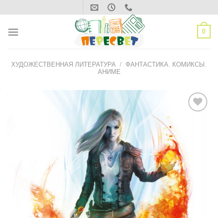
Skip
to
content
0
ХУДОЖЕСТВЕННАЯ ЛИТЕРАТУРА
/
ФАНТАСТИКА. КОМИКСЫ.
АНИМЕ
ДОБАВИТЬ
В СПИСОК
ЖЕЛАНИЙ