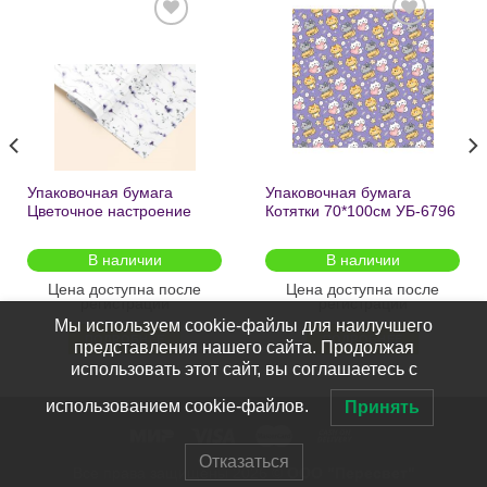
Добавить
Добавить
в список
в список
желаний
желаний
Упаковочная бумага
Упаковочная бумага
Цветочное настроение
Котятки 70*100см УБ-6796
70*100см УБ-6808 /кратно
/кратно 2шт/
2шт/
В наличии
В наличии
Цена доступна после
Цена доступна после
регистрации
регистрации
Мы используем cookie-файлы для наилучшего
ПОДРОБНЕЕ
ПОДРОБНЕЕ
представления нашего сайта. Продолжая
использовать этот сайт, вы соглашаетесь с
использованием cookie-файлов.
Принять
Отказаться
Все права защищены 2026 ©
ООО "Пересвет"