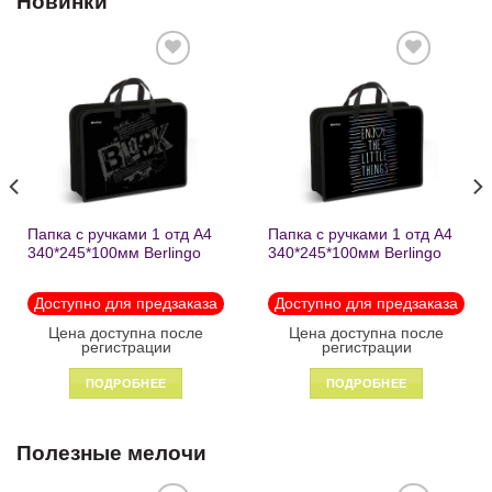
Новинки
Добавить
Добавить
в список
в список
желаний
желаний
Папка с ручками 1 отд А4
Папка с ручками 1 отд А4
340*245*100мм Berlingo
340*245*100мм Berlingo
«Black» пластик на
«Enjoy the little things»
молнии1246
пластик на молнии 1215
Доступно для предзаказа
Доступно для предзаказа
Цена доступна после
Цена доступна после
регистрации
регистрации
ПОДРОБНЕЕ
ПОДРОБНЕЕ
Полезные мелочи