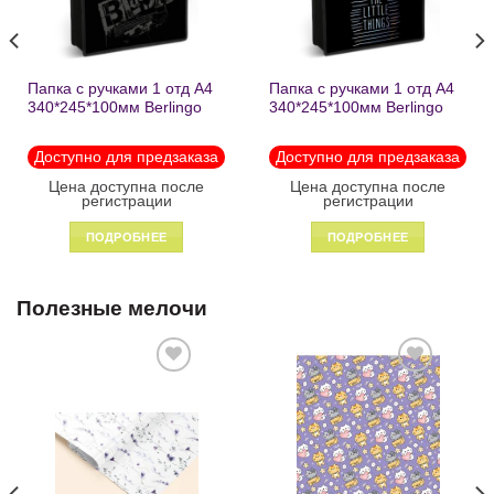
Папка с ручками 1 отд А4
Папка с ручками 1 отд А4
340*245*100мм Berlingo
340*245*100мм Berlingo
«Black» пластик на
«Enjoy the little things»
молнии1246
пластик на молнии 1215
Доступно для предзаказа
Доступно для предзаказа
Цена доступна после
Цена доступна после
регистрации
регистрации
ПОДРОБНЕЕ
ПОДРОБНЕЕ
Полезные мелочи
Добавить
Добавить
в список
в список
желаний
желаний