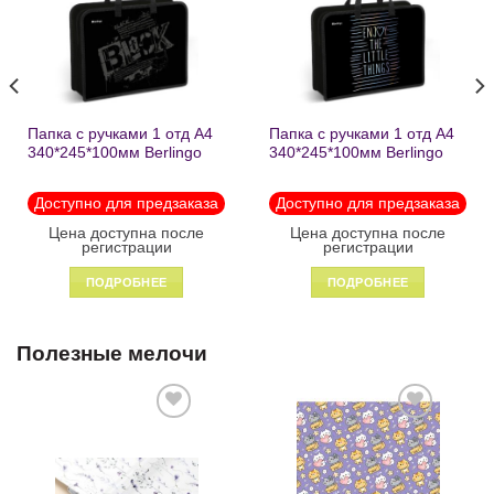
желаний
желаний
Папка с ручками 1 отд А4
Папка с ручками 1 отд А4
340*245*100мм Berlingo
340*245*100мм Berlingo
«Black» пластик на
«Enjoy the little things»
молнии1246
пластик на молнии 1215
Доступно для предзаказа
Доступно для предзаказа
Цена доступна после
Цена доступна после
регистрации
регистрации
ПОДРОБНЕЕ
ПОДРОБНЕЕ
Полезные мелочи
Добавить
Добавить
в список
в список
желаний
желаний