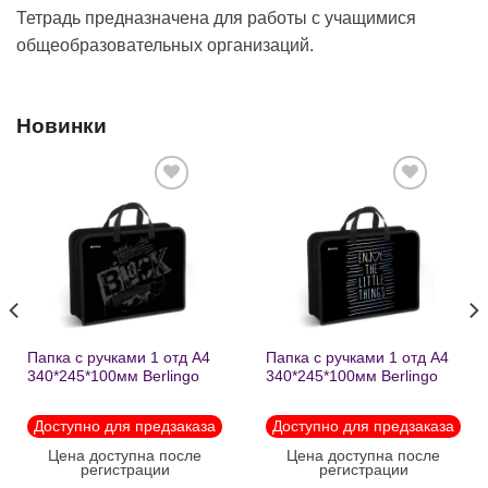
Тетрадь предназначена для работы с учащимися
общеобразовательных организаций.
Новинки
Добавить
Добавить
в список
в список
желаний
желаний
Папка с ручками 1 отд А4
Папка с ручками 1 отд А4
340*245*100мм Berlingo
340*245*100мм Berlingo
«Black» пластик на
«Enjoy the little things»
молнии1246
пластик на молнии 1215
Доступно для предзаказа
Доступно для предзаказа
Цена доступна после
Цена доступна после
регистрации
регистрации