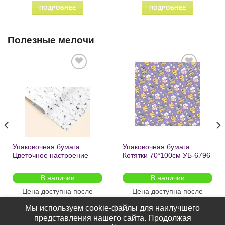
ПОДРОБНЕЕ
ПОДРОБНЕЕ
Полезные мелочи
Добавить
Добавить
в список
в список
желаний
желаний
Упаковочная бумага
Упаковочная бумага
Цветочное настроение
Котятки 70*100см УБ-6796
70*100см УБ-6808 /кратно
/кратно 2шт/
2шт/
В наличии
В наличии
Цена доступна после
Цена доступна после
регистрации
регистрации
Мы используем cookie-файлы для наилучшего
ПОДРОБНЕЕ
ПОДРОБНЕЕ
представления нашего сайта. Продолжая