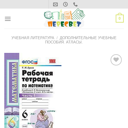
Skip
to
content
0
УЧЕБНАЯ ЛИТЕРАТУРА
/
ДОПОЛНИТЕЛЬНЫЕ УЧЕБНЫЕ
ПОСОБИЯ. АТЛАСЫ.
ДОБАВИТЬ
В СПИСОК
ЖЕЛАНИЙ