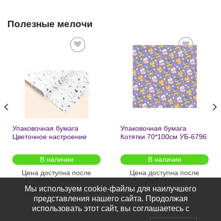
Полезные мелочи
Добавить
Добавить
в список
в список
желаний
желаний
Упаковочная бумага
Упаковочная бумага
Цветочное настроение
Котятки 70*100см УБ-6796
70*100см УБ-6808 /кратно
/кратно 2шт/
2шт/
В наличии
В наличии
Цена доступна после
Цена доступна после
регистрации
регистрации
Мы используем cookie-файлы для наилучшего
ПОДРОБНЕЕ
ПОДРОБНЕЕ
представления нашего сайта. Продолжая
использовать этот сайт, вы соглашаетесь с