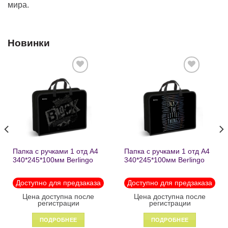
мира.
Новинки
Добавить
Добавить
в список
в список
желаний
желаний
Папка с ручками 1 отд А4
Папка с ручками 1 отд А4
340*245*100мм Berlingo
340*245*100мм Berlingo
«Black» пластик на
«Enjoy the little things»
молнии1246
пластик на молнии 1215
Доступно для предзаказа
Доступно для предзаказа
Цена доступна после
Цена доступна после
регистрации
регистрации
ПОДРОБНЕЕ
ПОДРОБНЕЕ