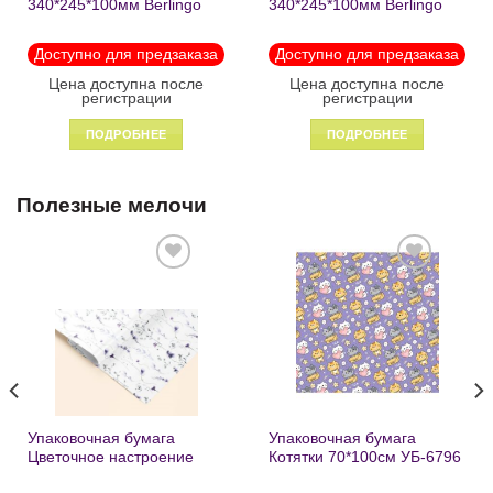
340*245*100мм Berlingo
340*245*100мм Berlingo
«Black» пластик на
«Enjoy the little things»
молнии1246
пластик на молнии 1215
Доступно для предзаказа
Доступно для предзаказа
Цена доступна после
Цена доступна после
регистрации
регистрации
ПОДРОБНЕЕ
ПОДРОБНЕЕ
Полезные мелочи
Добавить
Добавить
в список
в список
желаний
желаний
Упаковочная бумага
Упаковочная бумага
Цветочное настроение
Котятки 70*100см УБ-6796
70*100см УБ-6808 /кратно
/кратно 2шт/