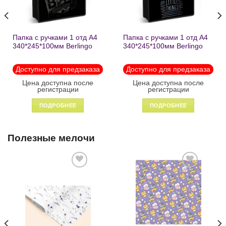
Папка с ручками 1 отд А4
Папка с ручками 1 отд А4
340*245*100мм Berlingo
340*245*100мм Berlingo
«Black» пластик на
«Enjoy the little things»
молнии1246
пластик на молнии 1215
Доступно для предзаказа
Доступно для предзаказа
Цена доступна после
Цена доступна после
регистрации
регистрации
ПОДРОБНЕЕ
ПОДРОБНЕЕ
Полезные мелочи
Добавить
Добавить
в список
в список
желаний
желаний