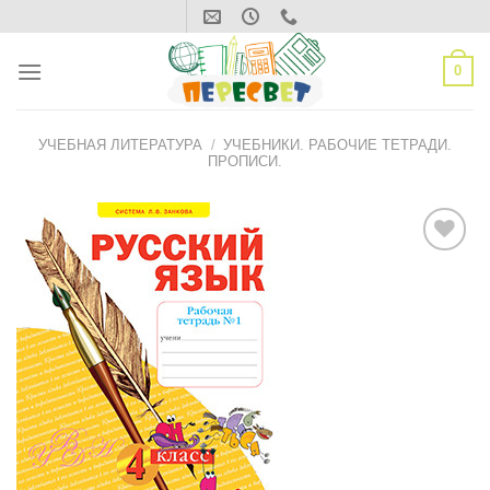
Skip
to
content
0
УЧЕБНАЯ ЛИТЕРАТУРА
/
УЧЕБНИКИ. РАБОЧИЕ ТЕТРАДИ.
ПРОПИСИ.
ДОБАВИТЬ
В СПИСОК
ЖЕЛАНИЙ