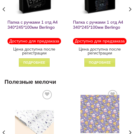
Папка с ручками 1 отд А4
Папка с ручками 1 отд А4
340*245*100мм Berlingo
340*245*100мм Berlingo
«Black» пластик на
«Enjoy the little things»
молнии1246
пластик на молнии 1215
Доступно для предзаказа
Доступно для предзаказа
Цена доступна после
Цена доступна после
регистрации
регистрации
ПОДРОБНЕЕ
ПОДРОБНЕЕ
Полезные мелочи
Добавить
Добавить
в список
в список
желаний
желаний