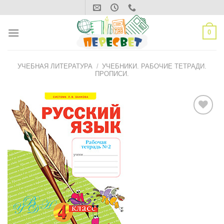
Skip
to
content
0
УЧЕБНАЯ ЛИТЕРАТУРА
/
УЧЕБНИКИ. РАБОЧИЕ ТЕТРАДИ.
ПРОПИСИ.
ДОБАВИТЬ
В СПИСОК
ЖЕЛАНИЙ