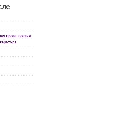
сле
ая проза, поэзия,
тература