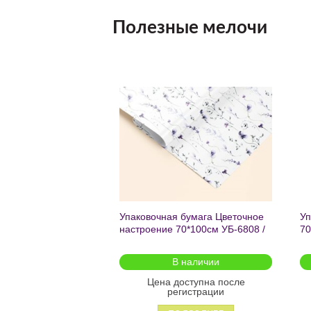
Полезные мелочи
Добавить
Добавить
в список
в список
желаний
желаний
чный с мат.лам.
Упаковочная бумага Цветочное
Уп
ML) Торт со
настроение 70*100см УБ-6808 /
70
г (собс.разр.)
кратно 2шт/
 для предзаказа
В наличии
оступна после
Цена доступна после
гистрации
регистрации