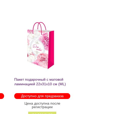
ь
Добавить
в список
желаний
Пакет подарочный с матовой
ламинацией 22х31х10 см (ML)
Пышные пионы 190г ППК-2759
Доступно для предзаказа
Цена доступна после
регистрации