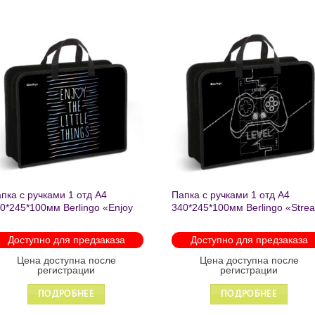
Добавить
Добавить
в список
в список
желаний
желаний
а текстильная с ручками 1
Папка текстильная с ручками 1
ление, А4 Berlingo «Basic
отделение, А4 Berlingo «Online»,
», 350*265*75мм, текстиль,
350*265*75мм, текстиль, на
молнии 2602
молнии 1222
Доступно для предзаказа
В наличии
Цена доступна после
Цена доступна после
регистрации
регистрации
ПОДРОБНЕЕ
ПОДРОБНЕЕ