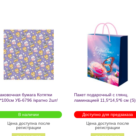
Добавить
Добавит
в список
в список
желаний
желаний
аковочная бумага Котятки
Пакет подарочный с глянц.
*100см УБ-6796 /кратно 2шт/
ламинацией 11,5*14,5*6 см (S)
Бабочка ППК-2727
В наличии
Доступно для предзаказа
Цена доступна после
Цена доступна после
регистрации
регистрации