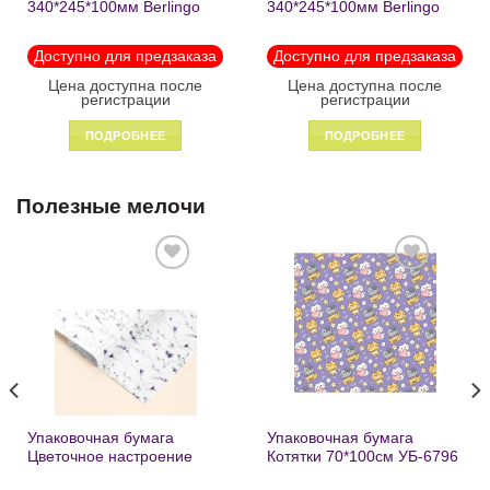
340*245*100мм Berlingo
340*245*100мм Berlingo
«Black» пластик на
«Enjoy the little things»
молнии1246
пластик на молнии 1215
Доступно для предзаказа
Доступно для предзаказа
Цена доступна после
Цена доступна после
регистрации
регистрации
ПОДРОБНЕЕ
ПОДРОБНЕЕ
Полезные мелочи
Добавить
Добавить
в список
в список
желаний
желаний
Упаковочная бумага
Упаковочная бумага
Цветочное настроение
Котятки 70*100см УБ-6796
70*100см УБ-6808 /кратно
/кратно 2шт/