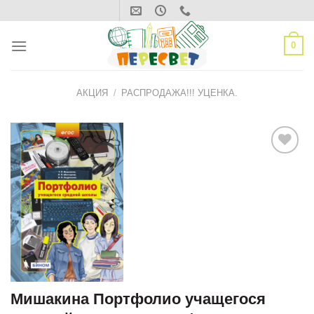
Skip
to
content
0
АКЦИЯ
/
РАСПРОДАЖА!!! УЦЕНКА.
ДОБАВИТЬ
В СПИСОК
ЖЕЛАНИЙ
Мишакина Портфолио учащегося