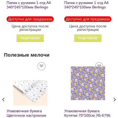
Папка с ручками 1 отд А4
Папка с ручками 1 отд А4
340*245*100мм Berlingo
340*245*100мм Berlingo
«Black» пластик на
«Enjoy the little things»
молнии1246
пластик на молнии 1215
Доступно для предзаказа
Доступно для предзаказа
Цена доступна после
Цена доступна после
регистрации
регистрации
ПОДРОБНЕЕ
ПОДРОБНЕЕ
Полезные мелочи
Добавить
Добавить
в список
в список
желаний
желаний
Упаковочная бумага
Упаковочная бумага
Цветочное настроение
Котятки 70*100см УБ-6796