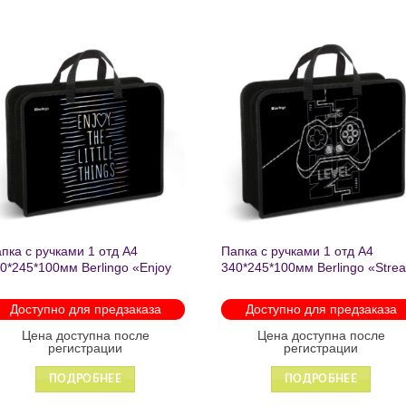
Добавить
Добавить
в список
в список
желаний
желаний
 с ручками 1
Папка текстильная с ручками 1
Папка 
lingo «Basic
отделение, А4 Berlingo «Basic
отделен
5мм, текстиль,
pink», 350*265*75мм, текстиль,
350*265
на молнии 2602
молнии
ичии
Доступно для предзаказа
пна после
Цена доступна после
Ц
рации
регистрации
БНЕЕ
ПОДРОБНЕЕ