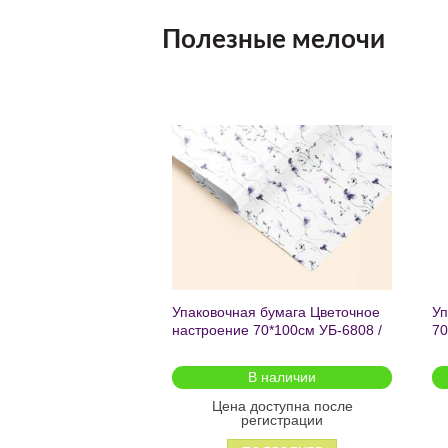
Полезные мелочи
Добавить
Добавить
в список
в список
желаний
желаний
чный с мат.лам.
Упаковочная бумага Цветочное
Уп
ML) Торт со
настроение 70*100см УБ-6808 /
70
г (собс.разр.)
кратно 2шт/
 для предзаказа
В наличии
оступна после
Цена доступна после
гистрации
регистрации