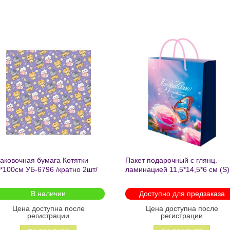
Добавить
Добавит
в список
в список
желаний
желаний
аковочная бумага Котятки
Пакет подарочный с глянц.
*100см УБ-6796 /кратно 2шт/
ламинацией 11,5*14,5*6 см (S)
Бабочка ППК-2727
В наличии
Доступно для предзаказа
Цена доступна после
Цена доступна после
регистрации
регистрации