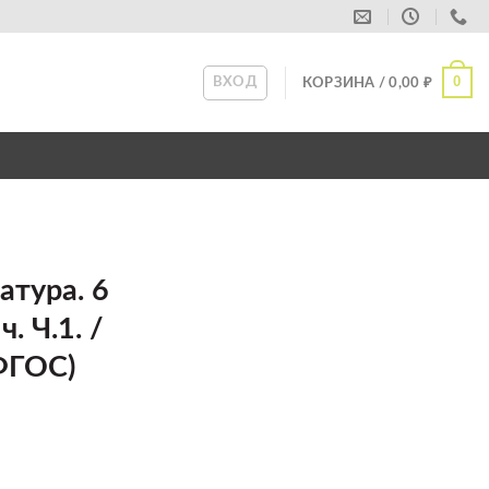
0
ВХОД
КОРЗИНА /
0,00
₽
атура. 6
ч. Ч.1. /
ФГОС)