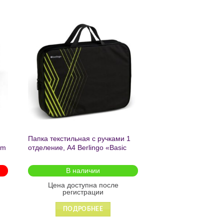
Добавить
Добавить
в список
в список
желаний
желаний
текстильная с ручками 1
Пенал на молнии 1 отделение
ие, А4 Berlingo «Online»,
19.5х7х5.5 см Фразы с
*75мм, текстиль, на
характером без наполнения
 1222
полиэстер арт.71943 Феникс+
В наличии
Доступно для предзаказа
ена доступна после
Цена доступна после
регистрации
регистрации
ПОДРОБНЕЕ
ПОДРОБНЕЕ