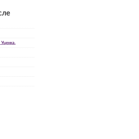
сле
 Уценка.