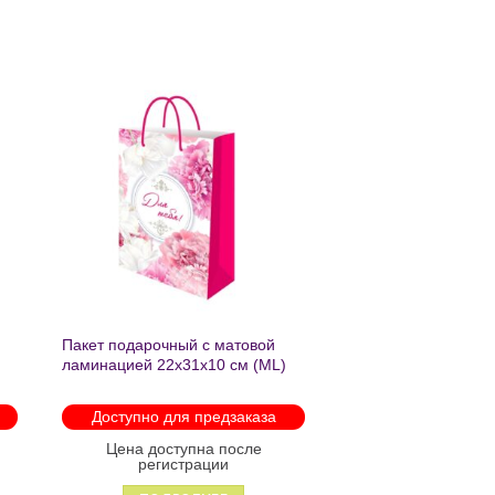
ь
Добавить
в список
желаний
Пакет подарочный с матовой
ламинацией 22х31х10 см (ML)
Пышные пионы 190г ППК-2759
Доступно для предзаказа
Цена доступна после
регистрации