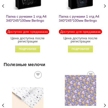
Папка с ручками 1 отд А4
Папка с ручками 1 отд А4
340*245*100мм Berlingo
340*245*100мм Berlingo
«Black» пластик на
«Enjoy the little things»
молнии1246
пластик на молнии 1215
Доступно для предзаказа
Доступно для предзаказа
Цена доступна после
Цена доступна после
регистрации
регистрации
ПОДРОБНЕЕ
ПОДРОБНЕЕ
Полезные мелочи
Добавить
Добавить
в список
в список
желаний
желаний