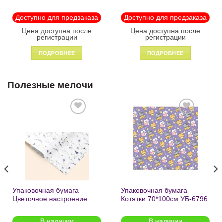
«Black» пластик на
«Enjoy the little things»
молнии1246
пластик на молнии 1215
Доступно для предзаказа
Доступно для предзаказа
Цена доступна после
Цена доступна после
регистрации
регистрации
ПОДРОБНЕЕ
ПОДРОБНЕЕ
Полезные мелочи
Добавить
Добавить
в список
в список
желаний
желаний
Упаковочная бумага
Упаковочная бумага
Цветочное настроение
Котятки 70*100см УБ-6796
70*100см УБ-6808 /кратно
/кратно 2шт/
2шт/
В наличии
В наличии