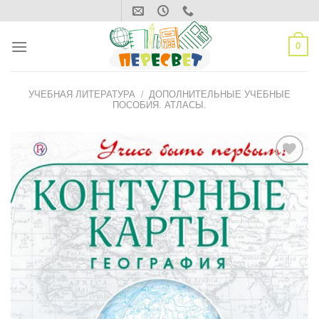
Skip
to
content
0
УЧЕБНАЯ ЛИТЕРАТУРА
/
ДОПОЛНИТЕЛЬНЫЕ УЧЕБНЫЕ
ПОСОБИЯ. АТЛАСЫ.
ДОБАВИТЬ
В СПИСОК
ЖЕЛАНИЙ