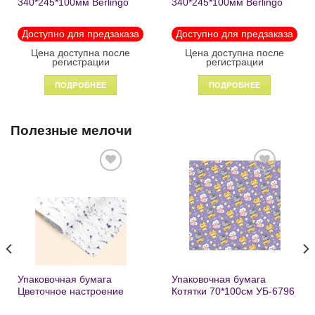
340*245*100мм Berlingo
340*245*100мм Berlingo
«Black» пластик на
«Enjoy the little things»
молнии1246
пластик на молнии 1215
Доступно для предзаказа
Доступно для предзаказа
Цена доступна после
Цена доступна после
регистрации
регистрации
ПОДРОБНЕЕ
ПОДРОБНЕЕ
Полезные мелочи
Добавить
Добавить
в список
в список
желаний
желаний
Упаковочная бумага
Упаковочная бумага
Цветочное настроение
Котятки 70*100см УБ-6796
70*100см УБ-6808 /кратно
/кратно 2шт/