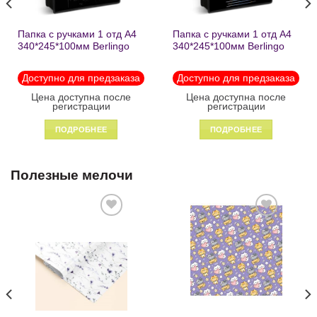
Папка с ручками 1 отд А4
Папка с ручками 1 отд А4
340*245*100мм Berlingo
340*245*100мм Berlingo
«Black» пластик на
«Enjoy the little things»
молнии1246
пластик на молнии 1215
Доступно для предзаказа
Доступно для предзаказа
Цена доступна после
Цена доступна после
регистрации
регистрации
ПОДРОБНЕЕ
ПОДРОБНЕЕ
Полезные мелочи
Добавить
Добавить
в список
в список
желаний
желаний