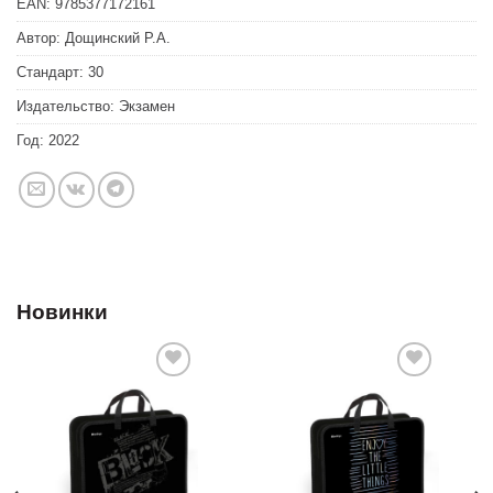
EAN:
9785377172161
Автор:
Дощинский Р.А.
Стандарт:
30
Издательство:
Экзамен
Год:
2022
Новинки
Добавить
Добавить
в список
в список
желаний
желаний