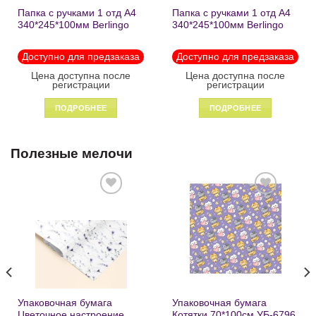
Папка с ручками 1 отд А4
Папка с ручками 1 отд А4
340*245*100мм Berlingo
340*245*100мм Berlingo
«Black» пластик на
«Enjoy the little things»
молнии1246
пластик на молнии 1215
Доступно для предзаказа
Доступно для предзаказа
Цена доступна после
Цена доступна после
регистрации
регистрации
ПОДРОБНЕЕ
ПОДРОБНЕЕ
Полезные мелочи
Добавить
Добавить
в список
в список
желаний
желаний
Упаковочная бумага
Упаковочная бумага
Цветочное настроение
Котятки 70*100см УБ-6796