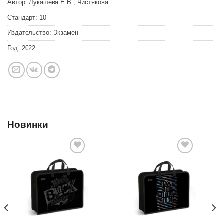
Автор:
Лукашева Е.В., Чистякова
Стандарт:
10
Издательство:
Экзамен
Год:
2022
Новинки
Добавить
Добавить
в список
в список
желаний
желаний