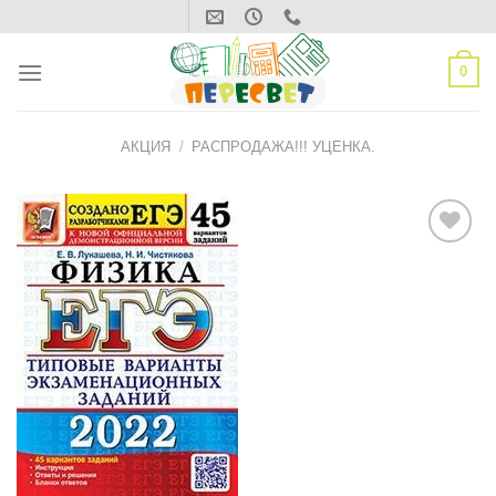
Skip
to
content
0
АКЦИЯ
/
РАСПРОДАЖА!!! УЦЕНКА.
ДОБАВИТЬ
В СПИСОК
ЖЕЛАНИЙ