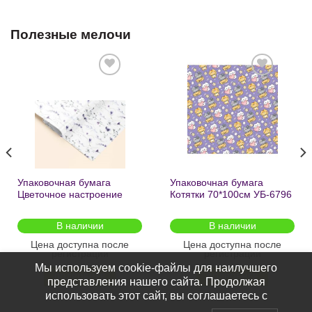
Полезные мелочи
Добавить
Добавить
в список
в список
желаний
желаний
Упаковочная бумага
Упаковочная бумага
Цветочное настроение
Котятки 70*100см УБ-6796
70*100см УБ-6808 /кратно
/кратно 2шт/
2шт/
В наличии
В наличии
Цена доступна после
Цена доступна после
регистрации
регистрации
Мы используем cookie-файлы для наилучшего
ПОДРОБНЕЕ
ПОДРОБНЕЕ
представления нашего сайта. Продолжая
использовать этот сайт, вы соглашаетесь с