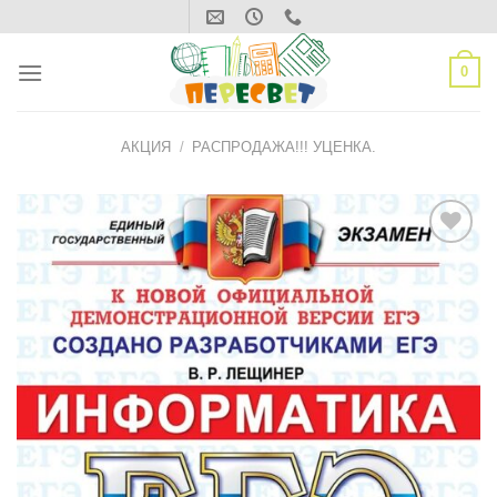
Skip
to
content
0
АКЦИЯ
/
РАСПРОДАЖА!!! УЦЕНКА.
ДОБАВИТЬ
В СПИСОК
ЖЕЛАНИЙ