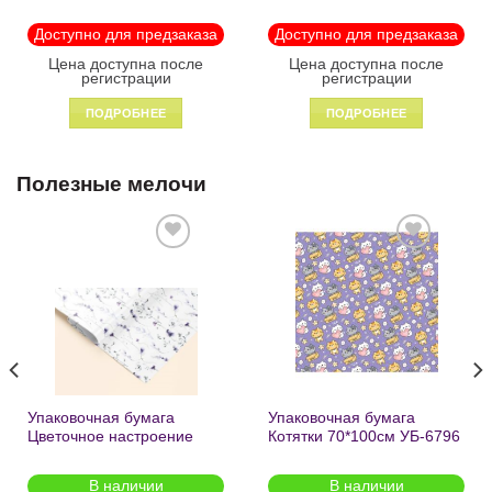
«Black» пластик на
«Enjoy the little things»
молнии1246
пластик на молнии 1215
Доступно для предзаказа
Доступно для предзаказа
Цена доступна после
Цена доступна после
регистрации
регистрации
ПОДРОБНЕЕ
ПОДРОБНЕЕ
Полезные мелочи
Добавить
Добавить
в список
в список
желаний
желаний
Упаковочная бумага
Упаковочная бумага
Цветочное настроение
Котятки 70*100см УБ-6796
70*100см УБ-6808 /кратно
/кратно 2шт/
2шт/
В наличии
В наличии