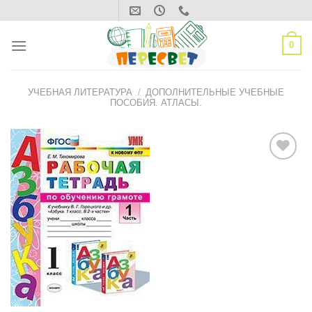
Skip
to
content
0
УЧЕБНАЯ ЛИТЕРАТУРА
/
ДОПОЛНИТЕЛЬНЫЕ УЧЕБНЫЕ
ПОСОБИЯ. АТЛАСЫ.
ДОБАВИТЬ
В СПИСОК
ЖЕЛАНИЙ