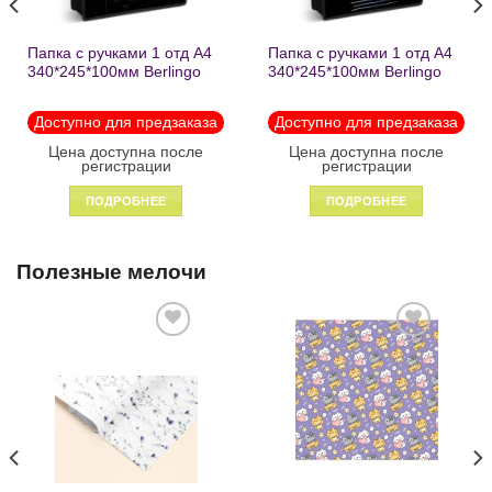
Папка с ручками 1 отд А4
Папка с ручками 1 отд А4
340*245*100мм Berlingo
340*245*100мм Berlingo
«Black» пластик на
«Enjoy the little things»
молнии1246
пластик на молнии 1215
Доступно для предзаказа
Доступно для предзаказа
Цена доступна после
Цена доступна после
регистрации
регистрации
ПОДРОБНЕЕ
ПОДРОБНЕЕ
Полезные мелочи
Добавить
Добавить
в список
в список
желаний
желаний