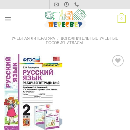
Skip
to
content
0
УЧЕБНАЯ ЛИТЕРАТУРА
/
ДОПОЛНИТЕЛЬНЫЕ УЧЕБНЫЕ
ПОСОБИЯ. АТЛАСЫ.
ДОБАВИТЬ
В СПИСОК
ЖЕЛАНИЙ