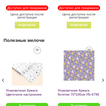
«Black» пластик на
«Enjoy the little things»
молнии1246
пластик на молнии 1215
Доступно для предзаказа
Доступно для предзаказа
Цена доступна после
Цена доступна после
регистрации
регистрации
ПОДРОБНЕЕ
ПОДРОБНЕЕ
Полезные мелочи
Добавить
Добавить
в список
в список
желаний
желаний
Упаковочная бумага
Упаковочная бумага
Цветочное настроение
Котятки 70*100см УБ-6796
70*100см УБ-6808 /кратно
/кратно 2шт/
2шт/
В наличии
В наличии