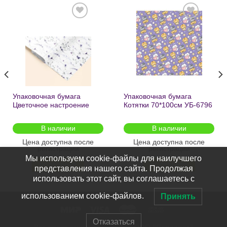
Добавить
Добавить
в список
в список
желаний
желаний
Упаковочная бумага
Упаковочная бумага
Цветочное настроение
Котятки 70*100см УБ-6796
70*100см УБ-6808 /кратно
/кратно 2шт/
2шт/
В наличии
В наличии
Цена доступна после
Цена доступна после
регистрации
регистрации
Мы используем cookie-файлы для наилучшего
ПОДРОБНЕЕ
ПОДРОБНЕЕ
представления нашего сайта. Продолжая
использовать этот сайт, вы соглашаетесь с
использованием cookie-файлов.
Принять
Отказаться