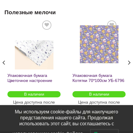
Полезные мелочи
Добавить
Добавить
в список
в список
желаний
желаний
Упаковочная бумага
Упаковочная бумага
Цветочное настроение
Котятки 70*100см УБ-6796
70*100см УБ-6808 /кратно
/кратно 2шт/
2шт/
В наличии
В наличии
Цена доступна после
Цена доступна после
регистрации
регистрации
Мы используем cookie-файлы для наилучшего
ПОДРОБНЕЕ
ПОДРОБНЕЕ
представления нашего сайта. Продолжая
использовать этот сайт, вы соглашаетесь с