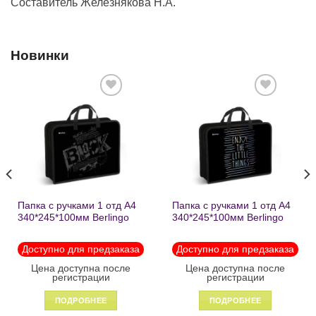
Составитель Железнякова Н.А.
Новинки
Добавить
Добавить
в список
в список
желаний
желаний
Папка с ручками 1 отд А4
Папка с ручками 1 отд А4
340*245*100мм Berlingo
340*245*100мм Berlingo
«Black» пластик на
«Enjoy the little things»
молнии1246
пластик на молнии 1215
Доступно для предзаказа
Доступно для предзаказа
Цена доступна после
Цена доступна после
регистрации
регистрации
ПОДРОБНЕЕ
ПОДРОБНЕЕ