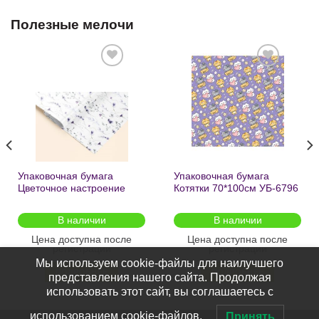
Полезные мелочи
Добавить
Добавить
в список
в список
желаний
желаний
Упаковочная бумага
Упаковочная бумага
Цветочное настроение
Котятки 70*100см УБ-6796
70*100см УБ-6808 /кратно
/кратно 2шт/
2шт/
В наличии
В наличии
Цена доступна после
Цена доступна после
регистрации
регистрации
Мы используем cookie-файлы для наилучшего
ПОДРОБНЕЕ
ПОДРОБНЕЕ
представления нашего сайта. Продолжая
использовать этот сайт, вы соглашаетесь с
использованием cookie-файлов.
Принять