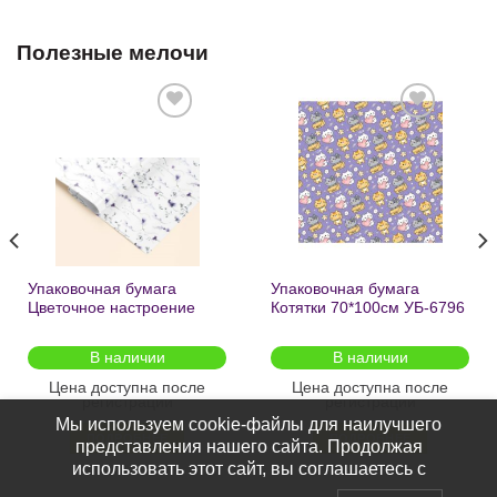
Полезные мелочи
Добавить
Добавить
в список
в список
желаний
желаний
Упаковочная бумага
Упаковочная бумага
Цветочное настроение
Котятки 70*100см УБ-6796
70*100см УБ-6808 /кратно
/кратно 2шт/
2шт/
В наличии
В наличии
Цена доступна после
Цена доступна после
регистрации
регистрации
Мы используем cookie-файлы для наилучшего
ПОДРОБНЕЕ
ПОДРОБНЕЕ
представления нашего сайта. Продолжая
использовать этот сайт, вы соглашаетесь с