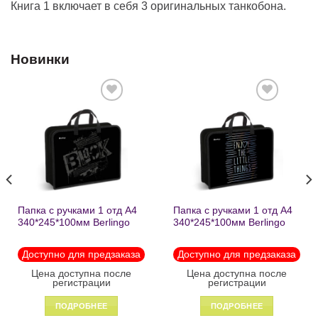
Книга 1 включает в себя 3 оригинальных танкобона.
Новинки
Добавить
Добавить
в список
в список
желаний
желаний
Папка с ручками 1 отд А4
Папка с ручками 1 отд А4
340*245*100мм Berlingo
340*245*100мм Berlingo
«Black» пластик на
«Enjoy the little things»
молнии1246
пластик на молнии 1215
Доступно для предзаказа
Доступно для предзаказа
Цена доступна после
Цена доступна после
регистрации
регистрации
ПОДРОБНЕЕ
ПОДРОБНЕЕ