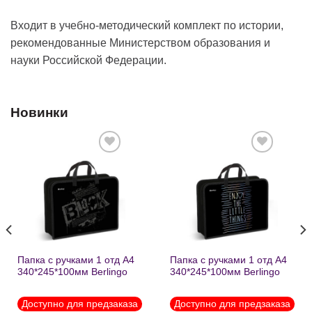
Входит в учебно-методический комплект по истории,
рекомендованные Министерством образования и
науки Российской Федерации.
Новинки
Добавить
Добавить
в список
в список
желаний
желаний
Папка с ручками 1 отд А4
Папка с ручками 1 отд А4
340*245*100мм Berlingo
340*245*100мм Berlingo
«Black» пластик на
«Enjoy the little things»
молнии1246
пластик на молнии 1215
Доступно для предзаказа
Доступно для предзаказа