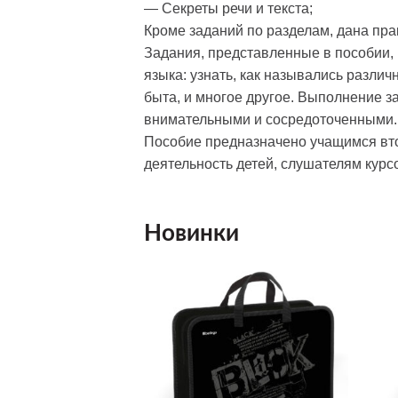
— Секреты речи и текста;
Кроме заданий по разделам, дана пра
Задания, представленные в пособии,
языка: узнать, как назывались разли
быта, и многое другое. Выполнение з
внимательными и сосредоточенными. 
Пособие предназначено учащимся вто
деятельность детей, слушателям кур
Новинки
Добавить
Добавить
в список
в список
желаний
желаний