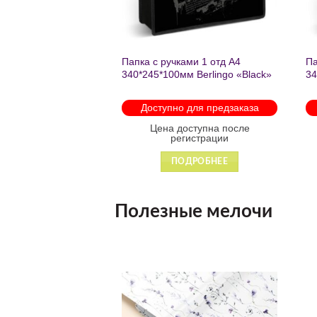
нешкольных занятий
Папка с ручками 1 отд А4
Па
есте к победе
340*245*100мм Berlingo «Black»
34
ень регулируемый
пластик на молнии1246
th
арабинами
мо
 для предзаказа
Доступно для предзаказа
 88931
оступна после
Цена доступна после
гистрации
регистрации
ДРОБНЕЕ
ПОДРОБНЕЕ
Полезные мелочи
Добавить
Добавить
в список
в список
желаний
желаний