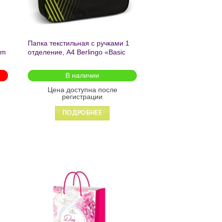
Папка текстильная с ручками 1
am
отделение, А4 Berlingo «Basic
green», 350*265*75мм, текстиль,
на молнии2601
В наличии
Цена доступна после
регистрации
ПОДРОБНЕЕ
ь
Добавить
в список
желаний