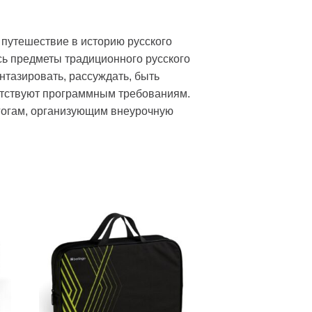
 путешествие в историю русского
сь предметы традиционного русского
нтазировать, рассуждать, быть
етствуют программным требованиям.
гогам, организующим внеурочную
ь
Добавить
в список
желаний