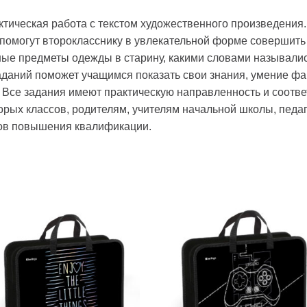
ктическая работа с текстом художественного произведения.
 помогут второкласснику в увлекательной форме совершить
чные предметы одежды в старину, какими словами называли
аданий поможет учащимся показать свои знания, умение фа
Все задания имеют практическую направленность и соотв
рых классов, родителям, учителям начальной школы, педа
сов повышения квалификации.
Добавить
Добавит
в список
в список
желаний
желаний