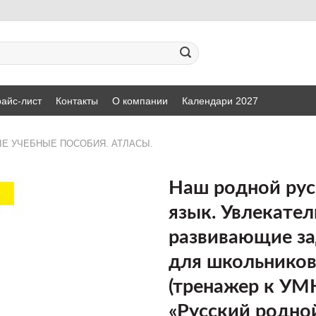
айс-лист
Контакты
О компании
Календари 2027
Е УЧЕБНЫЕ ПОСОБИЯ. АТЛАСЫ.
Наш родной рус
язык. Увлекате
ДОБАВИТЬ
развивающие з
В СПИСОК
ЖЕЛАНИЙ
для школьников.
(тренажер к УМ
«Русский родной