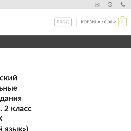
0
ВХОД
КОРЗИНА /
0,00
₽
ский
льные
адания
 2 класс
К
 язык»)