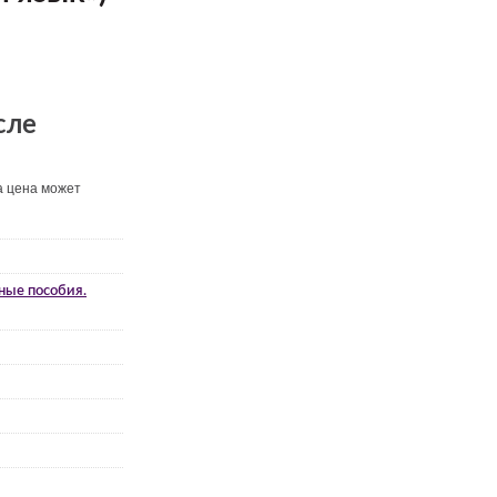
сле
а цена может
ные пособия.