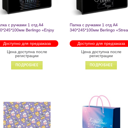
пка с ручками 1 отд А4
Папка с ручками 1 отд А4
0*245*100мм Berlingo «Enjoy
340*245*100мм Berlingo «Stre
e little things» пластик на
rider» пластик на молнии 1207
лнии 1215
Доступно для предзаказа
Доступно для предзаказа
Цена доступна после
Цена доступна после
регистрации
регистрации
ПОДРОБНЕЕ
ПОДРОБНЕЕ
Добавить
Добавит
в список
в список
желаний
желаний