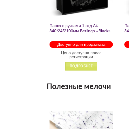
Папка с ручками 1 отд А4
Па
340*245*100мм Berlingo «Black»
34
пластик на молнии1246
th
мо
Доступно для предзаказа
Цена доступна после
регистрации
ПОДРОБНЕЕ
Полезные мелочи