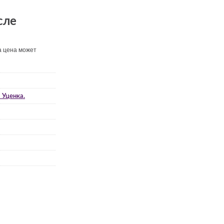
сле
а цена может
 Уценка.