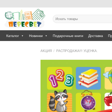
Skip
to
content
Искать:
Каталог
Новинки
Подарочные книги
Доставка
Пр
АКЦИЯ
/
РАСПРОДАЖА!!! УЦЕНКА.