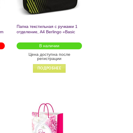
Папка текстильная с ручками 1
Папка текстильная 
am
отделение, А4 Berlingo «Basic
отделение, А4 Berli
green», 350*265*75мм, текстиль,
pink», 350*265*75мм
на молнии2601
на молнии 2602
В наличии
Доступно для п
Цена доступна после
Цена доступн
регистрации
регистра
ПОДРОБНЕЕ
ПОДРОБ