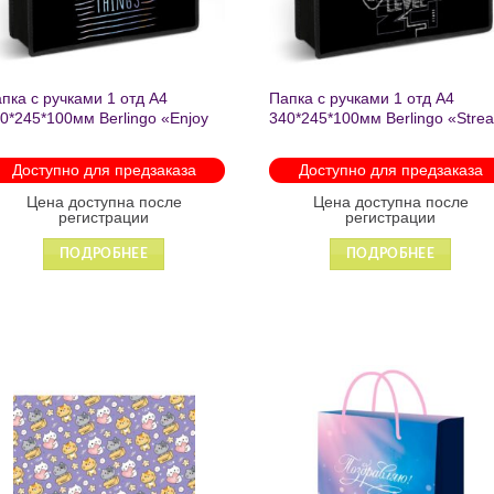
пка с ручками 1 отд А4
Папка с ручками 1 отд А4
0*245*100мм Berlingo «Enjoy
340*245*100мм Berlingo «Stre
e little things» пластик на
rider» пластик на молнии 1207
лнии 1215
Доступно для предзаказа
Доступно для предзаказа
Цена доступна после
Цена доступна после
регистрации
регистрации
ПОДРОБНЕЕ
ПОДРОБНЕЕ