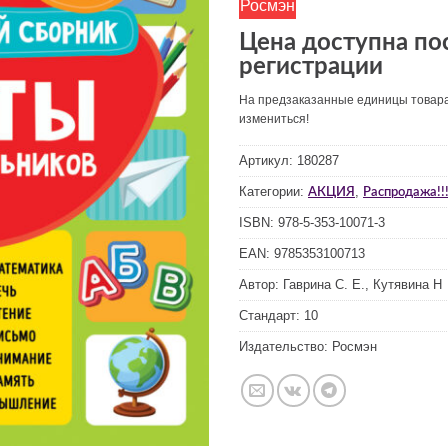
Росмэн
Цена доступна по
регистрации
На предзаказанные единицы товар
измениться!
Артикул:
180287
Категории:
,
АКЦИЯ
Распродажа!!!
ISBN:
978-5-353-10071-3
EAN:
9785353100713
Автор:
Гаврина С. Е., Кутявина Н
Стандарт:
10
Издательство:
Росмэн