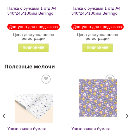
Папка с ручками 1 отд А4
Папка с ручками 1 отд А4
340*245*100мм Berlingo
340*245*100мм Berlingo
«Black» пластик на
«Enjoy the little things»
молнии1246
пластик на молнии 1215
Доступно для предзаказа
Доступно для предзаказа
Цена доступна после
Цена доступна после
регистрации
регистрации
ПОДРОБНЕЕ
ПОДРОБНЕЕ
Полезные мелочи
Добавить
Добавить
в список
в список
желаний
желаний
Упаковочная бумага
Упаковочная бумага