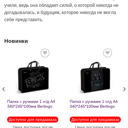
учили, ведь она обладает силой, о которой никогда не
догадывалась, и будущим, которое никогда не могла
себе представить.
Новинки
Добавить
Добавить
в список
в список
желаний
желаний
Папка с ручками 1 отд А4
Папка с ручками 1 отд А4
340*245*100мм Berlingo
340*245*100мм Berlingo
«Black» пластик на
«Enjoy the little things»
молнии1246
пластик на молнии 1215
Доступно для предзаказа
Доступно для предзаказа
Цена доступна после
Цена доступна после