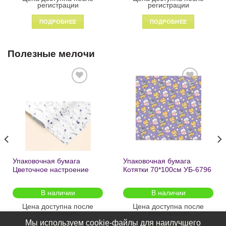
регистрации
регистрации
ПОДРОБНЕЕ
ПОДРОБНЕЕ
Полезные мелочи
Добавить
Добавить
в список
в список
желаний
желаний
Упаковочная бумага
Упаковочная бумага
Цветочное настроение
Котятки 70*100см УБ-6796
70*100см УБ-6808 /кратно
/кратно 2шт/
2шт/
В наличии
В наличии
Цена доступна после
Цена доступна после
регистрации
регистрации
Мы используем cookie-файлы для наилучшего