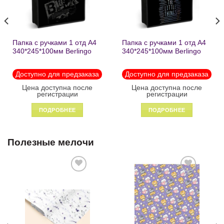
Папка с ручками 1 отд А4
Папка с ручками 1 отд А4
340*245*100мм Berlingo
340*245*100мм Berlingo
«Black» пластик на
«Enjoy the little things»
молнии1246
пластик на молнии 1215
Доступно для предзаказа
Доступно для предзаказа
Цена доступна после
Цена доступна после
регистрации
регистрации
ПОДРОБНЕЕ
ПОДРОБНЕЕ
Полезные мелочи
Добавить
Добавить
в список
в список
желаний
желаний