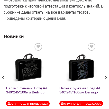
— отработка практических навыков учащихся по
подготовке к итоговой аттестации и контроль знаний. В
сборнике даны ответы на все варианты тестов.
Приведены критерии оценивания.
Новинки
Добавить
Добавить
в список
в список
желаний
желаний
Папка с ручками 1 отд А4
Папка с ручками 1 отд А4
340*245*100мм Berlingo
340*245*100мм Berlingo
«Black» пластик на
«Enjoy the little things»
молнии1246
пластик на молнии 1215
Доступно для предзаказа
Доступно для предзаказа