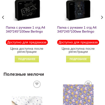
желаний
желаний
Папка с ручками 1 отд А4
Папка с ручками 1 отд А4
340*245*100мм Berlingo
340*245*100мм Berlingo
«Black» пластик на
«Enjoy the little things»
молнии1246
пластик на молнии 1215
Доступно для предзаказа
Доступно для предзаказа
Цена доступна после
Цена доступна после
регистрации
регистрации
ПОДРОБНЕЕ
ПОДРОБНЕЕ
Полезные мелочи
Добавить
Добавить
в список
в список
желаний
желаний