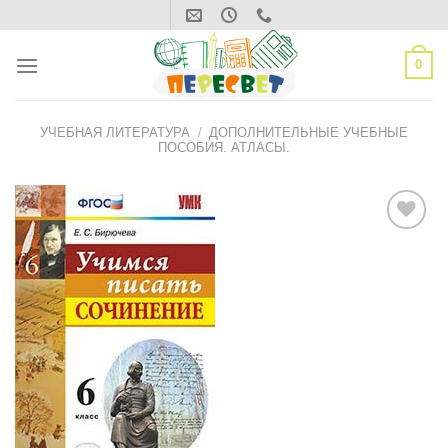
Skip
to
content
0
УЧЕБНАЯ ЛИТЕРАТУРА
/
ДОПОЛНИТЕЛЬНЫЕ УЧЕБНЫЕ
ПОСОБИЯ. АТЛАСЫ.
ДОБАВИТЬ
В СПИСОК
ЖЕЛАНИЙ