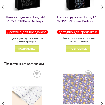
Папка с ручками 1 отд А4
Папка с ручками 1 отд А4
340*245*100мм Berlingo
340*245*100мм Berlingo
«Black» пластик на
«Enjoy the little things»
молнии1246
пластик на молнии 1215
Доступно для предзаказа
Доступно для предзаказа
Цена доступна после
Цена доступна после
регистрации
регистрации
ПОДРОБНЕЕ
ПОДРОБНЕЕ
Полезные мелочи
Добавить
Добавить
в список
в список
желаний
желаний