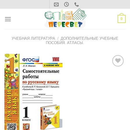
Skip
to
content
0
УЧЕБНАЯ ЛИТЕРАТУРА
/
ДОПОЛНИТЕЛЬНЫЕ УЧЕБНЫЕ
ПОСОБИЯ. АТЛАСЫ.
ДОБАВИТЬ
В СПИСОК
ЖЕЛАНИЙ