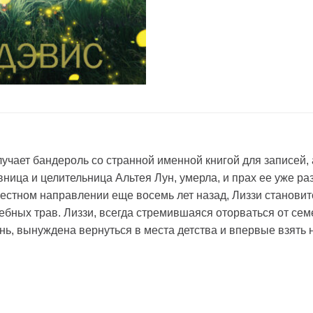
чает бандероль со странной именной книгой для записей, 
ница и целительница Альтея Лун, умерла, и прах ее уже раз
вестном направлении еще восемь лет назад, Лиззи станови
бных трав. Лиззи, всегда стремившаяся оторваться от сем
нь, вынуждена вернуться в места детства и впервые взять 