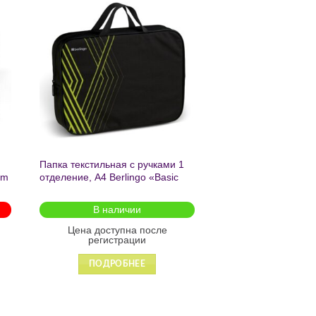
ь
Добавить
в список
желаний
Папка текстильная с ручками 1
am
отделение, А4 Berlingo «Basic
green», 350*265*75мм, текстиль,
на молнии2601
В наличии
Цена доступна после
регистрации
ПОДРОБНЕЕ