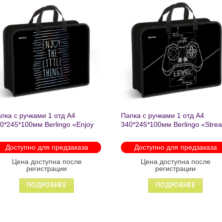
Добавить
Добавит
в список
в список
желаний
желаний
пка с ручками 1 отд А4
Папка с ручками 1 отд А4
0*245*100мм Berlingo «Enjoy
340*245*100мм Berlingo «Stre
e little things» пластик на
rider» пластик на молнии 1207
лнии 1215
Доступно для предзаказа
Доступно для предзаказа
Цена доступна после
Цена доступна после
регистрации
регистрации
ПОДРОБНЕЕ
ПОДРОБНЕЕ