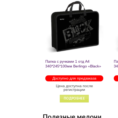
Добавить
Добавить
в список
в список
желаний
желаний
нешкольных занятий
Папка с ручками 1 отд А4
Па
есте к победе
340*245*100мм Berlingo «Black»
34
ень регулируемый
пластик на молнии1246
th
арабинами
мо
 для предзаказа
Доступно для предзаказа
 88931
оступна после
Цена доступна после
гистрации
регистрации
ДРОБНЕЕ
ПОДРОБНЕЕ
Полезные мелочи