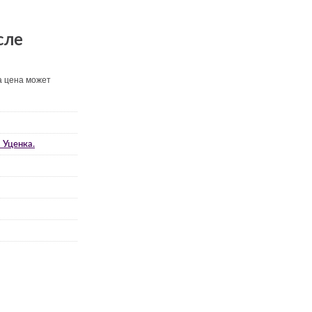
сле
а цена может
 Уценка.