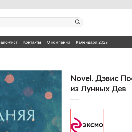
айс-лист
Контакты
О компании
Календари 2027
Novel. Дэвис П
из Лунных Дев
ДОБАВИТЬ
В СПИСОК
ЖЕЛАНИЙ