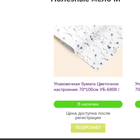
Добавить
Добавить
в список
в список
желаний
желаний
чный с мат.лам.
Упаковочная бумага Цветочное
Уп
ML) Торт со
настроение 70*100см УБ-6808 /
70
г (собс.разр.)
кратно 2шт/
 для предзаказа
В наличии
оступна после
Цена доступна после
гистрации
регистрации
ДРОБНЕЕ
ПОДРОБНЕЕ