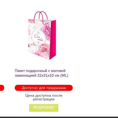
ь
Добавить
в список
желаний
Пакет подарочный с матовой
ламинацией 22х31х10 см (ML)
Пышные пионы 190г ППК-2759
Доступно для предзаказа
Цена доступна после
регистрации
ПОДРОБНЕЕ