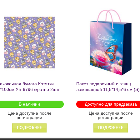
Добавить
Добавит
в список
в список
желаний
желаний
аковочная бумага Котятки
Пакет подарочный с глянц.
*100см УБ-6796 /кратно 2шт/
ламинацией 11,5*14,5*6 см (S)
Бабочка ППК-2727
В наличии
Доступно для предзаказа
Цена доступна после
Цена доступна после
регистрации
регистрации
ПОДРОБНЕЕ
ПОДРОБНЕЕ