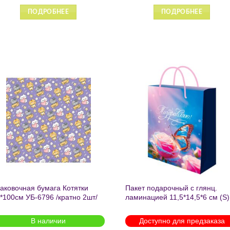
ПОДРОБНЕЕ
ПОДРОБНЕЕ
Добавить
Добавит
в список
в список
желаний
желаний
аковочная бумага Котятки
Пакет подарочный с глянц.
*100см УБ-6796 /кратно 2шт/
ламинацией 11,5*14,5*6 см (S)
Бабочка ППК-2727
В наличии
Доступно для предзаказа