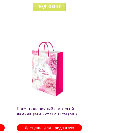
ПОДРОБНЕЕ
ь
Добавить
в список
желаний
Пакет подарочный с матовой
ламинацией 22х31х10 см (ML)
Пышные пионы 190г ППК-2759
Доступно для предзаказа