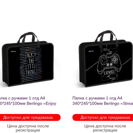
Добавить
Добавит
в список
в список
желаний
желаний
пка с ручками 1 отд А4
Папка с ручками 1 отд А4
0*245*100мм Berlingo «Enjoy
340*245*100мм Berlingo «Stre
e little things» пластик на
rider» пластик на молнии 1207
лнии 1215
Доступно для предзаказа
Доступно для предзаказа
Цена доступна после
Цена доступна после
регистрации
регистрации