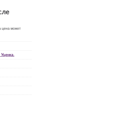
сле
а цена может
 Уценка.