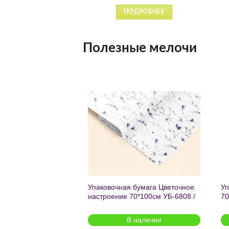
ДРОБНЕЕ
ПОДРОБНЕЕ
Полезные мелочи
Добавить
Добавить
в список
в список
желаний
желаний
чный с мат.лам.
Упаковочная бумага Цветочное
Уп
ML) Торт со
настроение 70*100см УБ-6808 /
70
г (собс.разр.)
кратно 2шт/
 для предзаказа
В наличии