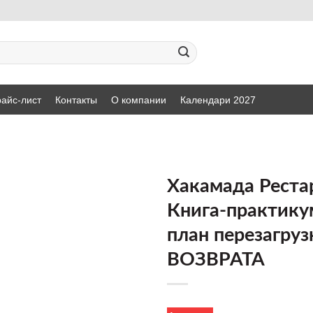
айс-лист
Контакты
О компании
Календари 2027
Хакамада Рестар
Книга-практику
ДОБАВИТЬ
план перезагруз
В СПИСОК
ЖЕЛАНИЙ
ВОЗВРАТА