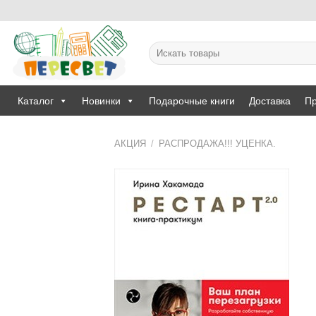
Skip
to
content
Искать:
Каталог
Новинки
Подарочные книги
Доставка
Пр
АКЦИЯ
/
РАСПРОДАЖА!!! УЦЕНКА.