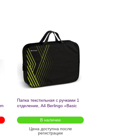
ь
Добавить
в список
желаний
Папка текстильная с ручками 1
am
отделение, А4 Berlingo «Basic
green», 350*265*75мм, текстиль,
на молнии2601
В наличии
Цена доступна после
регистрации