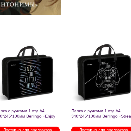
Добавить
Добавит
в список
в список
желаний
желаний
пка с ручками 1 отд А4
Папка с ручками 1 отд А4
0*245*100мм Berlingo «Enjoy
340*245*100мм Berlingo «Stre
e little things» пластик на
rider» пластик на молнии 1207
лнии 1215
Доступно для предзаказа
Доступно для предзаказа