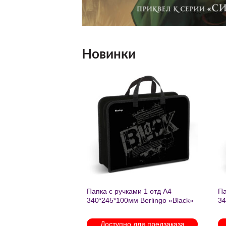
Новинки
Добавить
Добавить
в список
в список
желаний
желаний
нешкольных занятий
Папка с ручками 1 отд А4
Па
есте к победе
340*245*100мм Berlingo «Black»
34
ень регулируемый
пластик на молнии1246
th
арабинами
мо
 для предзаказа
Доступно для предзаказа