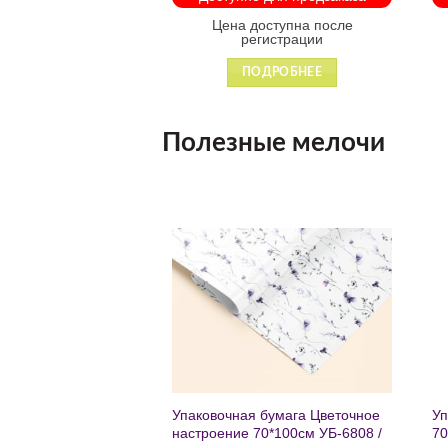
 88931
оступна после
Цена доступна после
гистрации
регистрации
ДРОБНЕЕ
ПОДРОБНЕЕ
Полезные мелочи
Добавить
Добавить
в список
в список
желаний
желаний
чный с мат.лам.
Упаковочная бумага Цветочное
Уп
ML) Торт со
настроение 70*100см УБ-6808 /
70