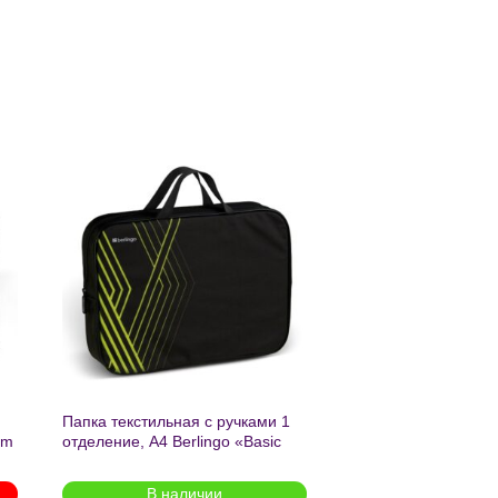
ь
Добавить
в список
желаний
Папка текстильная с ручками 1
am
отделение, А4 Berlingo «Basic
green», 350*265*75мм, текстиль,
на молнии2601
В наличии