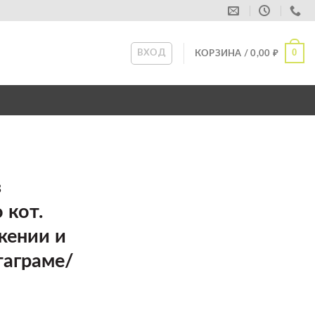
0
ВХОД
КОРЗИНА /
0,00
₽
з
 кот.
жении и
таграме/