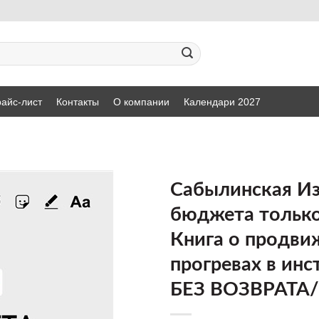
айс-лист
Контакты
О компании
Календари 2027
Сабылинская И
бюджета только
ДОБАВИТЬ
Книга о продви
В СПИСОК
ЖЕЛАНИЙ
прогревах в инс
БЕЗ ВОЗВРАТА/