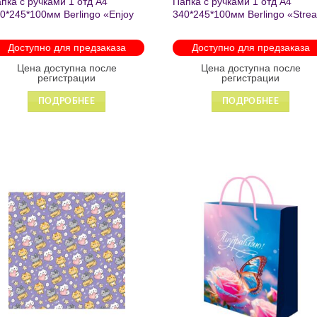
пка с ручками 1 отд А4
Папка с ручками 1 отд А4
0*245*100мм Berlingo «Enjoy
340*245*100мм Berlingo «Stre
e little things» пластик на
rider» пластик на молнии 1207
лнии 1215
Доступно для предзаказа
Доступно для предзаказа
Цена доступна после
Цена доступна после
регистрации
регистрации
ПОДРОБНЕЕ
ПОДРОБНЕЕ
Добавить
Добавит
в список
в список
желаний
желаний