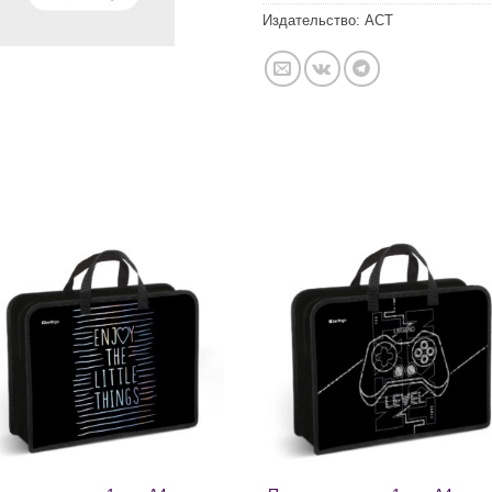
Издательство:
АСТ
Добавить
Добавит
в список
в список
желаний
желаний