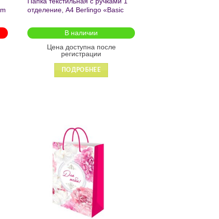
Папка текстильная с ручками 1
am
отделение, А4 Berlingo «Basic
green», 350*265*75мм, текстиль,
на молнии2601
В наличии
Цена доступна после
регистрации
ПОДРОБНЕЕ
ь
Добавить
в список
желаний