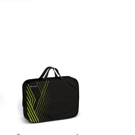
ь
Добавить
в список
желаний