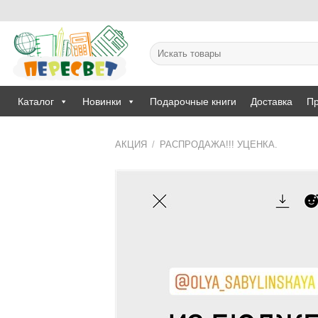
Skip
to
content
Искать:
Каталог
Новинки
Подарочные книги
Доставка
Пр
АКЦИЯ
/
РАСПРОДАЖА!!! УЦЕНКА.