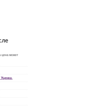
сле
а цена может
 Уценка.